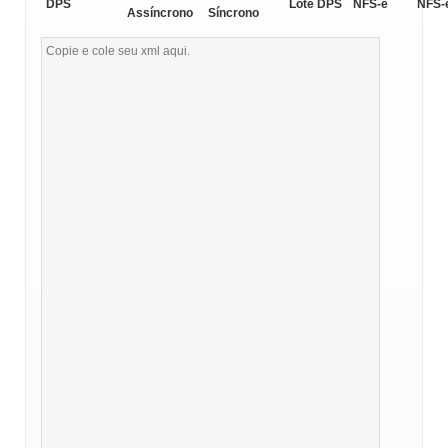
DPS
Lote DPS
NFS-e
NFS-
Assíncrono
Síncrono