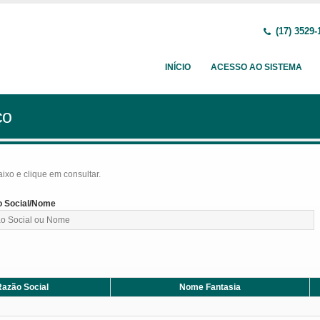
(17) 3529-
INÍCIO
ACESSO AO SISTEMA
ço
baixo e clique em consultar.
 Social/Nome
azão Social
Nome Fantasia