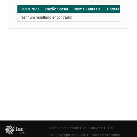
CPF/CNPJ
Razão Social
Nome Fantasia
Endereço
CE
Nenhum resultado encontrado!
Fiorilli Sociedade Civil Software LTDA
© Copyright 2012-2026. Todos os Direitos